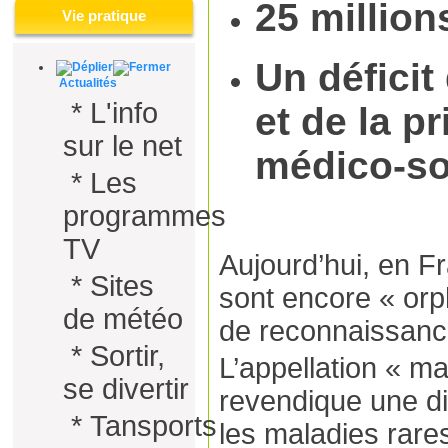
25 millio
Vie pratique
Un déficit
Actualités
*
L'info
et de la p
sur le net
médico-so
*
Les
programmes
TV
Aujourd’hui, en F
*
Sites
sont encore « orp
de météo
de reconnaissance
*
Sortir,
L’appellation « ma
se divertir
revendique une di
*
Tansports
les maladies rares