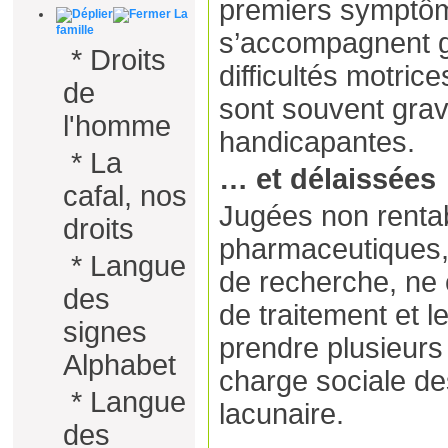
premiers symptôme
La
famille
s’accompagnent 
*
Droits
difficultés motrice
de
sont souvent gra
l'homme
handicapantes.
*
La
… et délaissées
cafal, nos
Jugées non rentab
droits
pharmaceutiques, e
*
Langue
de recherche, ne
des
de traitement et l
signes
prendre plusieurs
Alphabet
charge sociale de
*
Langue
lacunaire.
des