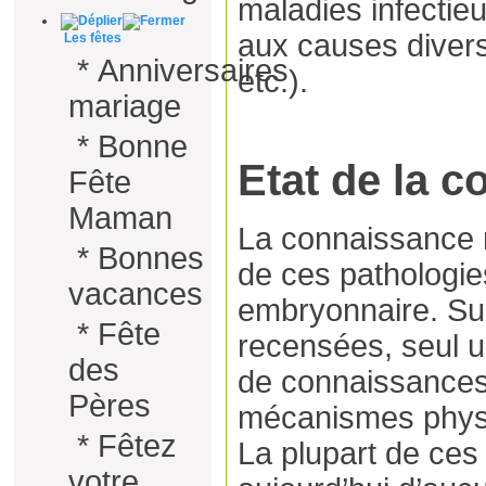
maladies infectie
aux causes diver
Les fêtes
*
Anniversaires
etc.).
mariage
*
Bonne
Etat de la 
Fête
Maman
La connaissance m
*
Bonnes
de ces pathologie
vacances
embryonnaire. Sur
*
Fête
recensées, seul un 
des
de connaissances
Pères
mécanismes physi
*
Fêtez
La plupart de ces
votre