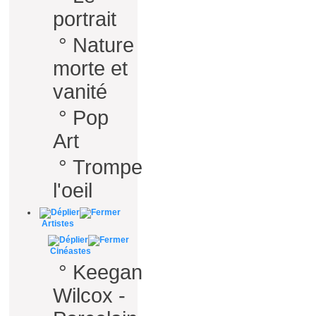
portrait
°
Nature
morte et
vanité
°
Pop
Art
°
Trompe
l'oeil
Artistes
Cinéastes
°
Keegan
Wilcox -