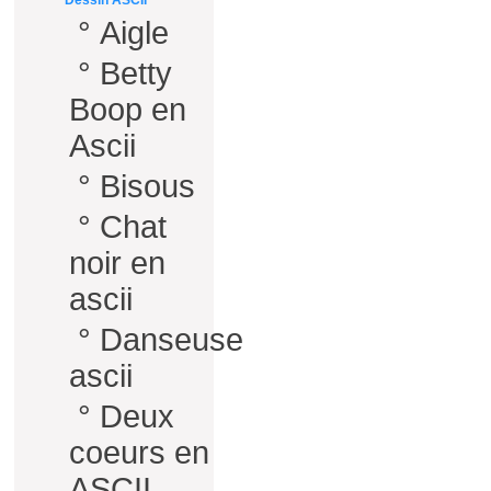
Dessin ASCII
°
Aigle
°
Betty
Boop en
Ascii
°
Bisous
°
Chat
noir en
ascii
°
Danseuse
ascii
°
Deux
coeurs en
ASCII