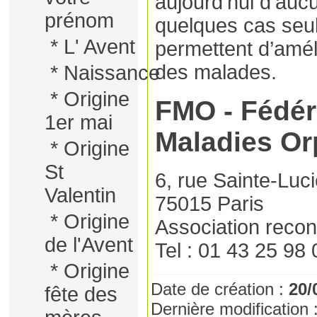
aujourd’hui d’auc
prénom
quelques cas seu
*
L' Avent
permettent d’améli
des malades.
*
Naissance
*
Origine
FMO - Fédér
1er mai
Maladies Or
*
Origine
St
6, rue Sainte-Luc
Valentin
75015 Paris
*
Origine
Association reconn
de l'Avent
Tel : 01 43 25 98 
*
Origine
Date de création :
20/
fête des
Dernière modification 