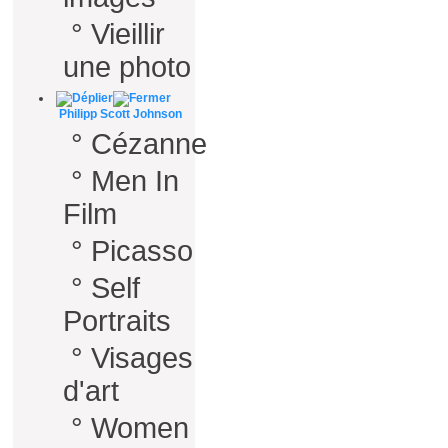
°
Vieillir
une photo
Philipp Scott Johnson
°
Cézanne
°
Men In
Film
°
Picasso
°
Self
Portraits
°
Visages
d'art
°
Women