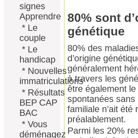
signes
80% sont d’
Apprendre
*
Le
génétique
couple
80% des maladies
*
Le
d’origine génétiqu
handicap
généralement héré
*
Nouvelles
à travers les géné
immatriculations
être également le 
*
Résultats
spontanées sans 
BEP CAP
familiale n’ait été
BAC
préalablement.
*
Vous
Parmi les 20% res
déménagez