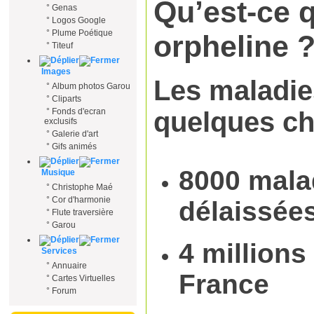
Qu’est-ce 
°
Genas
°
Logos Google
°
Plume Poétique
orpheline 
°
Titeuf
Images
Les maladie
°
Album photos Garou
°
Cliparts
°
Fonds d'ecran
quelques ch
exclusifs
°
Galerie d'art
°
Gifs animés
8000 malad
Musique
°
Christophe Maé
°
Cor d'harmonie
délaissées
°
Flute traversière
°
Garou
4 million
Services
°
Annuaire
France
°
Cartes Virtuelles
°
Forum