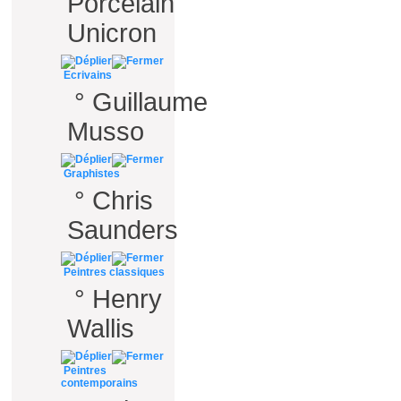
Porcelain
Unicron
Ecrivains
°
Guillaume
Musso
Graphistes
°
Chris
Saunders
Peintres classiques
°
Henry
Wallis
Peintres
contemporains