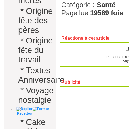
mères
Catégorie :
Santé
*
Origine
Page lue
19589 fois
fête des
pères
Réactions à cet article
*
Origine
fête du
Personne n'a 
travail
Soy
*
Textes
Anniversaire
Publicité
*
Voyage
nostalgie
Recettes
*
Cake