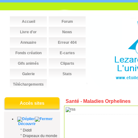
Accueil
Forum
Livre d'or
News
Annuaire
Erreur 404
Fonds création
E-cartes
Gifs animés
Cliparts
Galerie
Stats
Téléchargements
Santé - Maladies Orphelines
Accès sites
Découvrir
°
Diddl
°
Drapeaux du monde