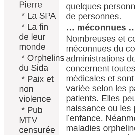
Pierre
quelques personne
*
La SPA
de personnes.
*
La fin
… méconnues 
de leur
Nombreuses et co
monde
méconnues du cor
*
Orphelins
administrations de
du Sida
concernent toutes 
médicales et sont
*
Paix et
variée selon les p
non
patients. Elles pe
violence
naissance ou les
*
Pub
l’enfance. Néanm
MTV
maladies orpheline
censurée