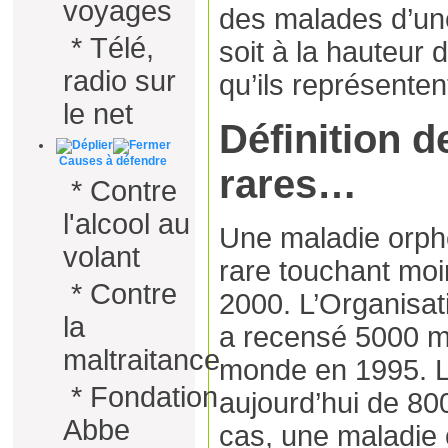
voyages
des malades d’un
*
Télé,
soit à la hauteur 
radio sur
qu’ils représenten
le net
Définition 
Causes à défendre
rares…
*
Contre
l'alcool au
Une maladie orphe
volant
rare touchant mo
*
Contre
2000. L’Organisat
la
a recensé 5000 m
maltraitance
monde en 1995. Le
*
Fondation
aujourd’hui de 80
Abbe
cas, une maladie