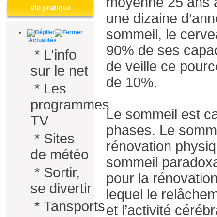
moyenne 25 ans à
Vie pratique
une dizaine d’ann
sommeil, le cerve
Actualités
90% de ses capacit
*
L'info
de veille ce pour
sur le net
de 10%.
*
Les
programmes
Le sommeil est ca
TV
phases. Le sommei
*
Sites
rénovation physiq
de météo
sommeil paradoxa
*
Sortir,
pour la rénovatio
se divertir
lequel le relâchem
*
Tansports
et l’activité céré