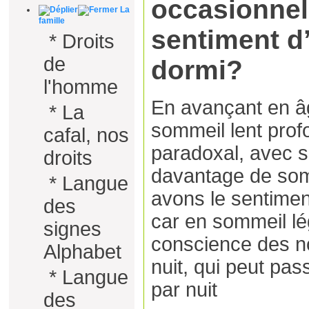
occasionnel
La
famille
sentiment d
*
Droits
de
dormi?
l'homme
En avançant en âg
*
La
sommeil lent prof
cafal, nos
paradoxal, avec s
droits
davantage de somm
*
Langue
avons le sentimen
des
car en sommeil l
signes
conscience des n
Alphabet
nuit, qui peut pas
*
Langue
par nuit
des