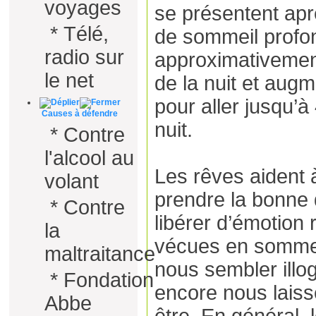
voyages
se présentent apr
*
Télé,
de sommeil profo
radio sur
approximativemen
le net
de la nuit et aug
pour aller jusqu’à 
Causes à défendre
nuit.
*
Contre
l'alcool au
Les rêves aident à
volant
prendre la bonne 
*
Contre
libérer d’émotion
la
vécues en sommei
maltraitance
nous sembler illo
*
Fondation
encore nous laiss
Abbe