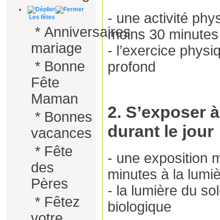
- une activité phy
Les fêtes
*
Anniversaires
moins 30 minutes
mariage
- l’exercice physi
*
Bonne
profond
Fête
Maman
2. S’exposer à
*
Bonnes
durant le jour
vacances
*
Fête
- une exposition
des
minutes à la lumiè
Pères
- la lumière du sol
*
Fêtez
biologique
votre