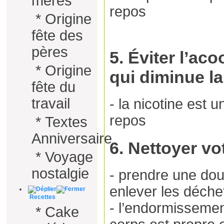
mères
repos
*
Origine
fête des
pères
5. Éviter l’ac
*
Origine
qui diminue l
fête du
travail
- la nicotine est u
repos
*
Textes
Anniversaire
6. Nettoyer vo
*
Voyage
nostalgie
- prendre une do
enlever les déche
Recettes
- l’endormissement
*
Cake