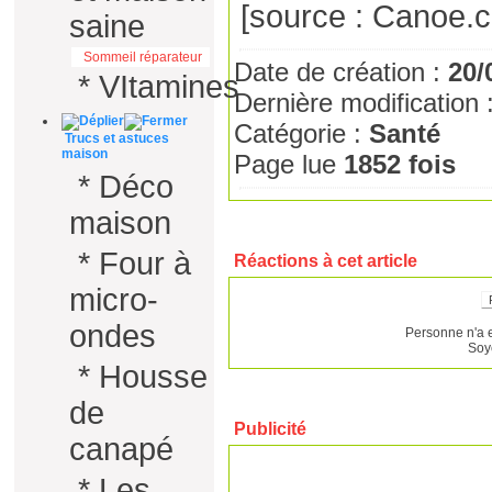
[source :
Canoe.
saine
Sommeil réparateur
Date de création :
20/
*
VItamines
Dernière modification 
Catégorie :
Santé
Trucs et astuces
maison
Page lue
1852 fois
*
Déco
maison
*
Four à
Réactions à cet article
micro-
ondes
Personne n'a 
Soy
*
Housse
de
Publicité
canapé
*
Les