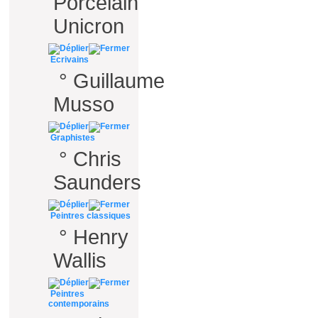
Porcelain
Unicron
Ecrivains
°
Guillaume
Musso
Graphistes
°
Chris
Saunders
Peintres classiques
°
Henry
Wallis
Peintres
contemporains