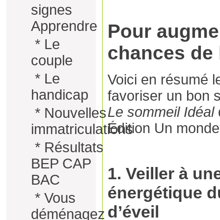
signes
Apprendre
Pour augme
*
Le
chances de 
couple
*
Le
Voici en résumé l
handicap
favoriser un bon s
Le sommeil Idéal
*
Nouvelles
Édition Un monde 
immatriculations
*
Résultats
BEP CAP
1. Veiller à 
BAC
énergétique d
*
Vous
d’éveil
déménagez