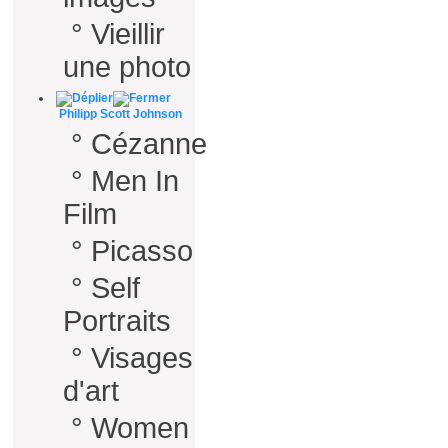
°
Vieillir
une photo
Philipp Scott Johnson
°
Cézanne
°
Men In
Film
°
Picasso
°
Self
Portraits
°
Visages
d'art
°
Women