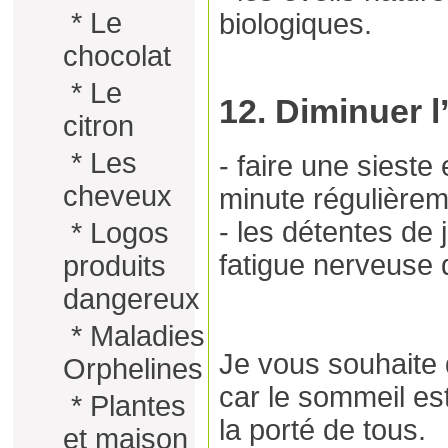
*
Le
biologiques.
chocolat
*
Le
12. Diminuer 
citron
*
Les
- faire une sieste
cheveux
minute régulière
- les détentes de
*
Logos
fatigue nerveuse 
produits
dangereux
*
Maladies
Je vous souhaite 
Orphelines
car le sommeil e
*
Plantes
la porté de tous.
et maison