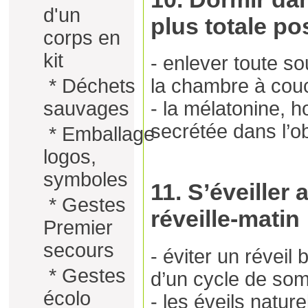
d'un
plus totale po
corps en
kit
- enlever toute s
*
Déchets
la chambre à cou
sauvages
- la mélatonine, 
secrétée dans l’o
*
Emballage
logos,
symboles
11. S’éveiller
*
Gestes
réveille-matin
Premier
secours
- éviter un réveil
*
Gestes
d’un cycle de som
écolo
- les éveils natur