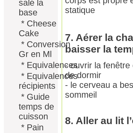
corps est propre e
salé la
statique
base
*
Cheese
Cake
7. Aérer la ch
*
Conversion
baisser la te
Gr en Ml
*
Equivalences
- ouvrir la fenêtr
de dormir
*
Equivalences
- le cerveau a be
récipients
sommeil
*
Guide
temps de
cuisson
8. Aller au lit
*
Pain