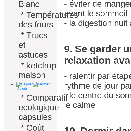
- éviter de mange
Blanc
avant le sommeil
*
Températures
- la digestion nuit
des fours
*
Trucs
et
9. Se garder 
astuces
relaxation ava
*
ketchup
maison
- ralentir par éta
rythme de jour par
Santé
- le centre du so
*
Comparatif
le calme
ecologique
capsules
*
Coût
10. Dormir dan