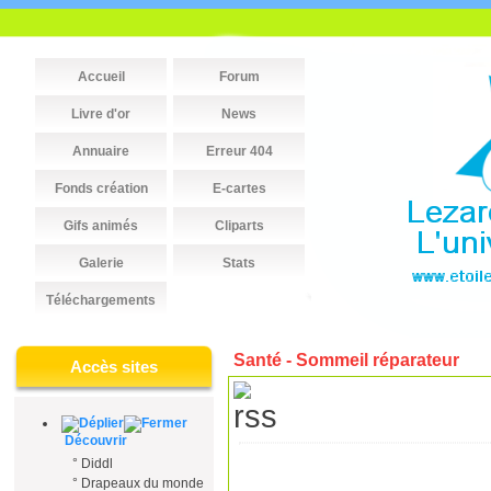
Accueil
Forum
Livre d'or
News
Annuaire
Erreur 404
Fonds création
E-cartes
Gifs animés
Cliparts
Galerie
Stats
Téléchargements
Santé - Sommeil réparateur
Accès sites
Découvrir
°
Diddl
°
Drapeaux du monde