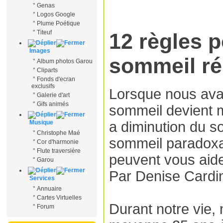
°
Genas
°
Logos Google
°
Plume Poétique
°
Titeuf
12 règles 
Images
sommeil ré
°
Album photos Garou
°
Cliparts
°
Fonds d'ecran
exclusifs
Lorsque nous ava
°
Galerie d'art
°
Gifs animés
sommeil devient mo
Musique
a diminution du s
°
Christophe Maé
sommeil paradoxa
°
Cor d'harmonie
°
Flute traversière
peuvent vous aide
°
Garou
Par Denise Cardi
Services
°
Annuaire
°
Cartes Virtuelles
Durant notre vie,
°
Forum