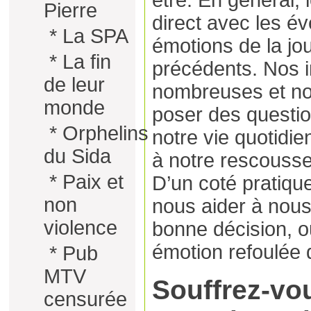
être. En général, 
Pierre
direct avec les é
*
La SPA
émotions de la jo
*
La fin
précédents. Nos i
de leur
nombreuses et n
monde
poser des questio
*
Orphelins
notre vie quotidie
du Sida
à notre rescousse
*
Paix et
D’un coté pratiqu
non
nous aider à nous 
violence
bonne décision, o
émotion refoulée d
*
Pub
MTV
Souffrez-vo
censurée