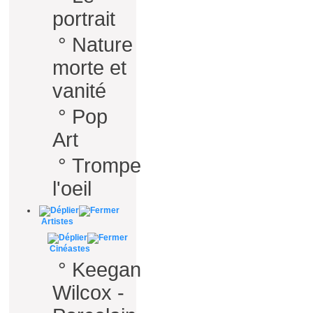
portrait
°
Nature
morte et
vanité
°
Pop
Art
°
Trompe
l'oeil
Artistes
Cinéastes
°
Keegan
Wilcox -