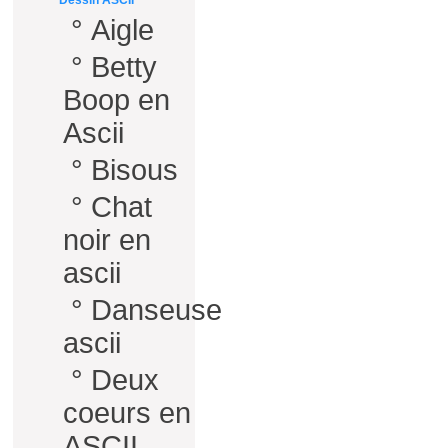
Dessin ASCII
°
Aigle
°
Betty
Boop en
Ascii
°
Bisous
°
Chat
noir en
ascii
°
Danseuse
ascii
°
Deux
coeurs en
ASCII