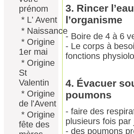
3. Rincer l’ea
prénom
l’organisme
*
L' Avent
*
Naissance
- Boire de 4 à 6 v
*
Origine
- Le corps à besoi
1er mai
fonctions physiol
*
Origine
St
4. Évacuer sou
Valentin
*
Origine
poumons
de l'Avent
- faire des respir
*
Origine
plusieurs fois par 
fête des
- des poumons pro