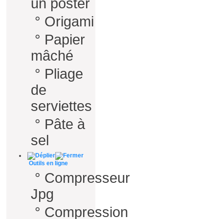
un poster
°
Origami
°
Papier
mâché
°
Pliage
de
serviettes
°
Pâte à
sel
Outils en ligne
°
Compresseur
Jpg
°
Compression