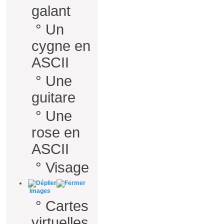
galant
°
Un
cygne en
ASCII
°
Une
guitare
°
Une
rose en
ASCII
°
Visage
Images
°
Cartes
virtuelles