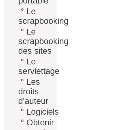
portable
°
Le
scrapbooking
°
Le
scrapbooking
des sites
°
Le
serviettage
°
Les
droits
d'auteur
°
Logiciels
°
Obtenir