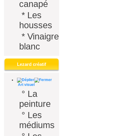
canapé
*
Les
housses
*
Vinaigre
blanc
Lezard créatif
Art visuel
°
La
peinture
°
Les
médiums