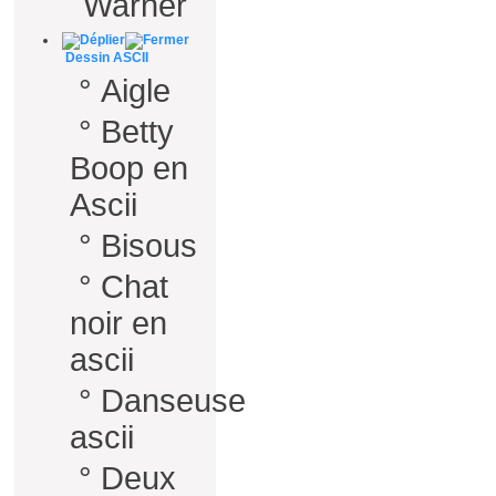
Warner
Dessin ASCII
°
Aigle
°
Betty
Boop en
Ascii
°
Bisous
°
Chat
noir en
ascii
°
Danseuse
ascii
°
Deux