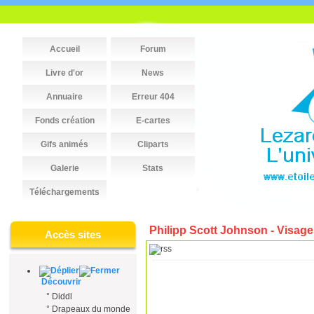
Accueil
Forum
Livre d'or
News
Annuaire
Erreur 404
Fonds création
E-cartes
Gifs animés
Cliparts
Galerie
Stats
Téléchargements
Philipp Scott Johnson - Visage
Accès sites
Découvrir
°
Diddl
°
Drapeaux du monde