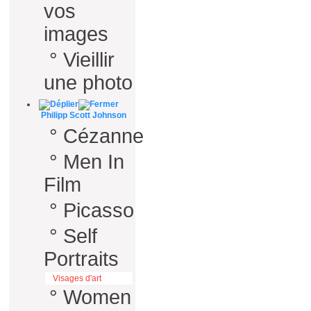
vos
images
°
Vieillir
une photo
Philipp Scott Johnson
°
Cézanne
°
Men In
Film
°
Picasso
°
Self
Portraits
Visages d'art
°
Women