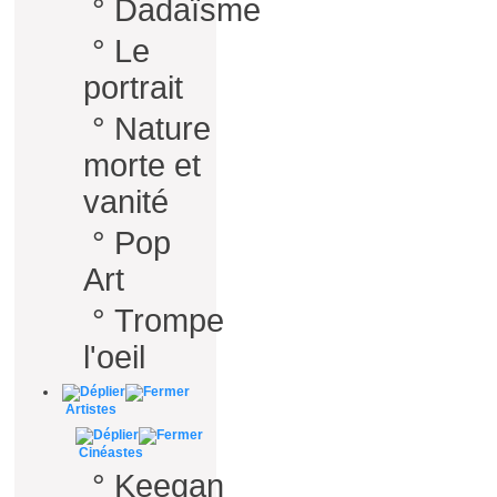
°
Dadaïsme
°
Le
portrait
°
Nature
morte et
vanité
°
Pop
Art
°
Trompe
l'oeil
Artistes
Cinéastes
°
Keegan