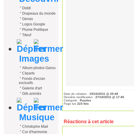
°
Diddl
°
Drapeaux du monde
°
Genas
°
Logos Google
°
Plume Poétique
°
Titeuf
Images
°
Album photos Garou
°
Cliparts
°
Fonds d'ecran
exclusifs
°
Galerie d'art
°
Gifs animés
Date de création :
19/10/2011 @ 20:49
Dernière modification :
27/10/2011 @ 17:45
Catégorie :
Puzzles
Page lue
223 fois
Musique
Réactions à cet article
°
Christophe Maé
°
Cor d'harmonie