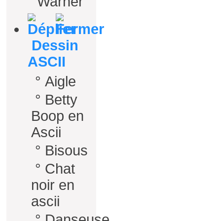
Warner
Dessin
ASCII
°
Aigle
°
Betty
Boop en
Ascii
°
Bisous
°
Chat
noir en
ascii
°
Danseuse