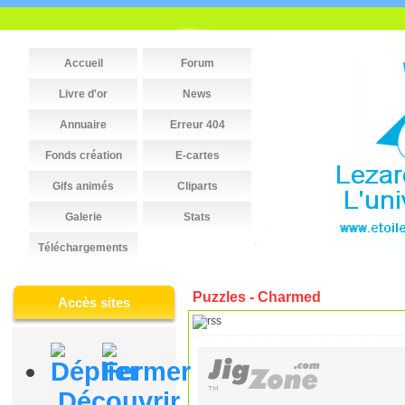
Accueil
Forum
Livre d'or
News
Annuaire
Erreur 404
Fonds création
E-cartes
Gifs animés
Cliparts
Galerie
Stats
Téléchargements
Puzzles - Charmed
Accès sites
Découvrir