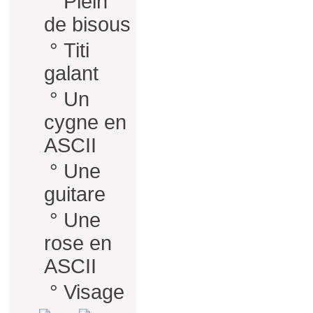
°
Plein
de bisous
°
Titi
galant
°
Un
cygne en
ASCII
°
Une
guitare
°
Une
rose en
ASCII
°
Visage