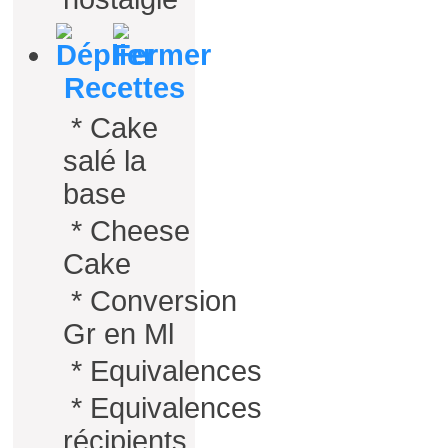
Recettes
*
Cake
salé la
base
*
Cheese
Cake
*
Conversion
Gr en Ml
*
Equivalences
*
Equivalences
récipients