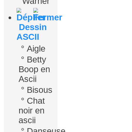
Warner
Dessin
ASCII
°
Aigle
°
Betty
Boop en
Ascii
°
Bisous
°
Chat
noir en
ascii
°
Danseuse