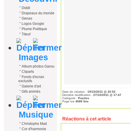
°
Diddl
°
Drapeaux du monde
°
Genas
°
Logos Google
°
Plume Poétique
°
Titeuf
Images
°
Album photos Garou
°
Cliparts
°
Fonds d'ecran
exclusifs
°
Galerie d'art
°
Gifs animés
Date de création :
19/10/2011 @ 20:52
Dernière modification :
27/10/2011 @ 17:47
Catégorie :
Puzzles
Page lue
4686 fois
Musique
Réactions à cet article
°
Christophe Maé
°
Cor d'harmonie