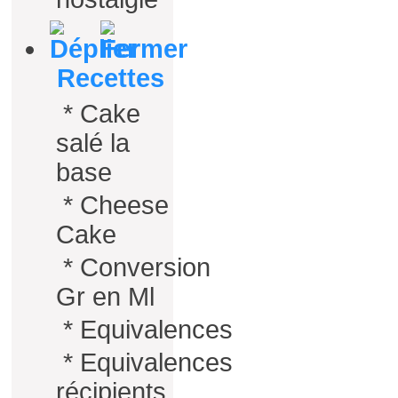
Recettes
*
Cake
salé la
base
*
Cheese
Cake
*
Conversion
Gr en Ml
*
Equivalences
*
Equivalences
récipients