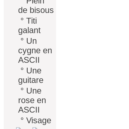
°
Plein
de bisous
°
Titi
galant
°
Un
cygne en
ASCII
°
Une
guitare
°
Une
rose en
ASCII
°
Visage