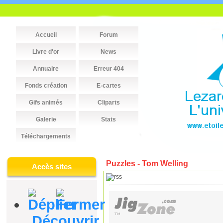
Accueil
Forum
Livre d'or
News
Annuaire
Erreur 404
Fonds création
E-cartes
Gifs animés
Cliparts
Galerie
Stats
Téléchargements
Puzzles - Tom Welling
Accès sites
Découvrir