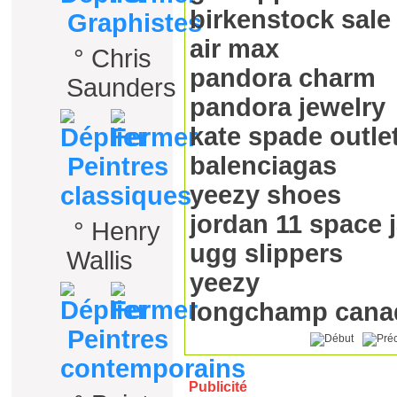
birkenstock sale
Graphistes
air max
°
Chris
pandora charm
Saunders
pandora jewelry
kate spade outle
balenciagas
Peintres
yeezy shoes
classiques
jordan 11 space 
°
Henry
ugg slippers
Wallis
yeezy
longchamp cana
Peintres
contemporains
Publicité