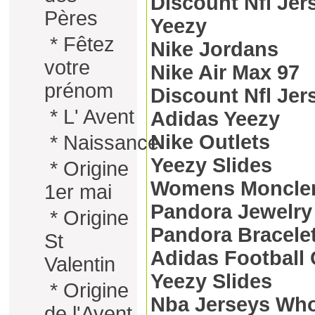
Discount Nfl Jer
Pères
Yeezy
*
Fêtez
Nike Jordans
votre
Nike Air Max 97
prénom
Discount Nfl Jer
*
L' Avent
Adidas Yeezy
Nike Outlets
*
Naissance
Yeezy Slides
*
Origine
Womens Moncler
1er mai
Pandora Jewelr
*
Origine
Pandora Bracele
St
Adidas Football 
Valentin
Yeezy Slides
*
Origine
Nba Jerseys Who
de l'Avent