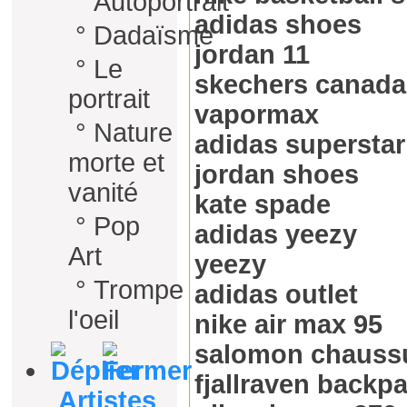
°
Autoportrait
adidas shoes
°
Dadaïsme
jordan 11
°
Le
skechers canada
portrait
vapormax
°
Nature
adidas superstar
morte et
jordan shoes
vanité
kate spade
°
Pop
adidas yeezy
Art
yeezy
°
Trompe
adidas outlet
l'oeil
nike air max 95
salomon chauss
fjallraven backp
Artistes