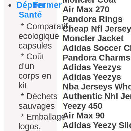
Air Max 270
Santé
Pandora Rings
*
Comparatif
Cheap Nfl Jerse
ecologique
Moncler Jacket
capsules
Adidas Soccer C
*
Coût
Pandora Charms
d'un
Adidas Yeezys
corps en
Adidas Yeezys
kit
Nba Jerseys Who
*
Déchets
Authentic Nhl Je
sauvages
Yeezy 450
Air Max 90
*
Emballage
Adidas Yeezy Sli
logos,