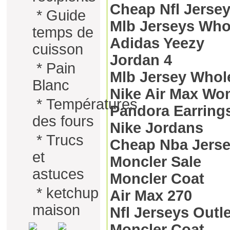
Cheap Nfl Jersey
*
Guide
Mlb Jerseys Who
temps de
Adidas Yeezy
cuisson
Jordan 4
*
Pain
Mlb Jersey Whol
Blanc
Nike Air Max W
*
Températures
Pandora Earring
des fours
Nike Jordans
*
Trucs
Cheap Nba Jers
et
Moncler Sale
astuces
Moncler Coat
*
ketchup
Air Max 270
maison
Nfl Jerseys Outle
Moncler Coat