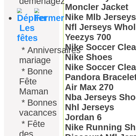
déménagez
Moncler Jacket
Nike Mlb Jerseys
Nfl Jerseys Whol
Les
Yeezys 700
fêtes
Nike Soccer Clea
*
Anniversaires
Nike Shoes
mariage
Nike Soccer Clea
*
Bonne
Pandora Bracele
Fête
Air Max 270
Maman
Nba Jerseys Sh
*
Bonnes
Nhl Jerseys
vacances
Jordan 6
*
Fête
Nike Running S
des