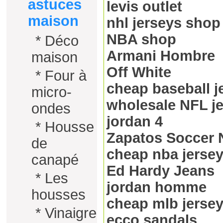
astuces
levis outlet
maison
nhl jerseys shop
NBA shop
*
Déco
Armani Hombre
maison
Off White
*
Four à
cheap baseball j
micro-
wholesale NFL j
ondes
jordan 4
*
Housse
Zapatos Soccer 
de
cheap nba jerse
canapé
Ed Hardy Jeans
*
Les
jordan homme
housses
cheap mlb jerse
*
Vinaigre
ecco sandals