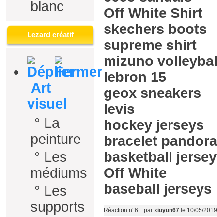
blanc
Off White Shirt
skechers boots
Lezard créatif
supreme shirt
mizuno volleybal
lebron 15
Art
geox sneakers
visuel
levis
°
La
hockey jerseys
peinture
bracelet pandora
°
Les
basketball jerse
médiums
Off White
baseball jerseys
°
Les
supports
Réaction n°6
par
xiuyun67
le 10/05/201