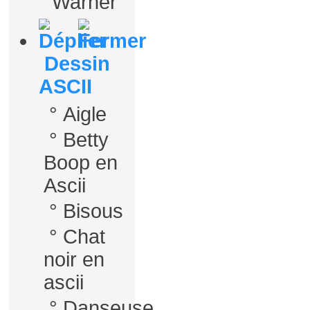
Warner
Dessin
ASCII
°
Aigle
°
Betty
Boop en
Ascii
°
Bisous
°
Chat
noir en
ascii
°
Danseuse