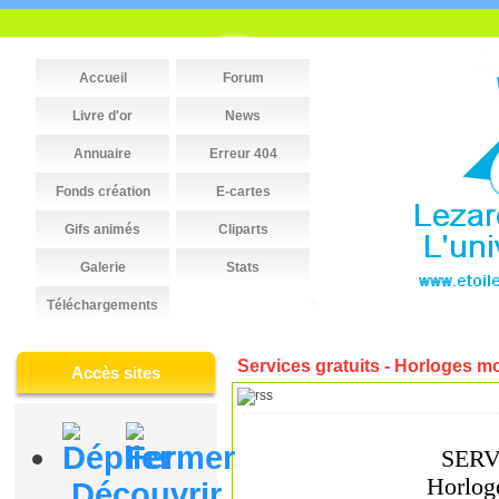
Accueil
Forum
Livre d'or
News
Annuaire
Erreur 404
Fonds création
E-cartes
Gifs animés
Cliparts
Galerie
Stats
Téléchargements
Services gratuits - Horloges 
Accès sites
Découvrir