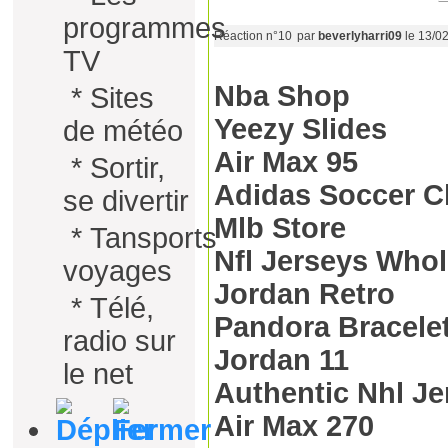
programmes
Réaction n°10
par
beverlyharri09
le 13/0
TV
Nba Shop
*
Sites
Yeezy Slides
de météo
Air Max 95
*
Sortir,
Adidas Soccer C
se divertir
Mlb Store
*
Tansports
Nfl Jerseys Whol
voyages
Jordan Retro
*
Télé,
Pandora Bracele
radio sur
Jordan 11
le net
Authentic Nhl Je
Air Max 270