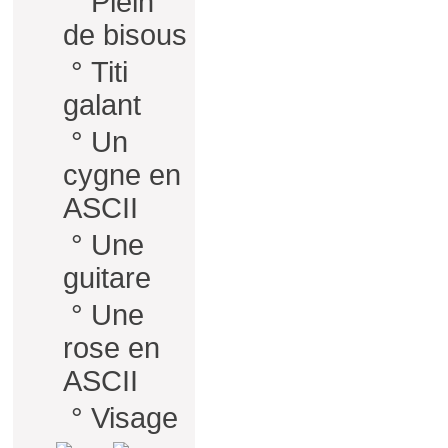
°
Plein
de bisous
°
Titi
galant
°
Un
cygne en
ASCII
°
Une
guitare
°
Une
rose en
ASCII
°
Visage