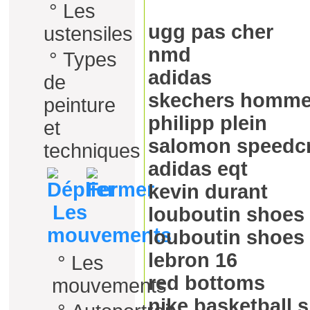
°
Les
ugg pas cher
ustensiles
nmd
°
Types
adidas
de
skechers homm
peinture
philipp plein
et
salomon speedc
techniques
adidas eqt
kevin durant
Les
louboutin shoes
mouvements
louboutin shoes
lebron 16
°
Les
red bottoms
mouvements
nike basketball 