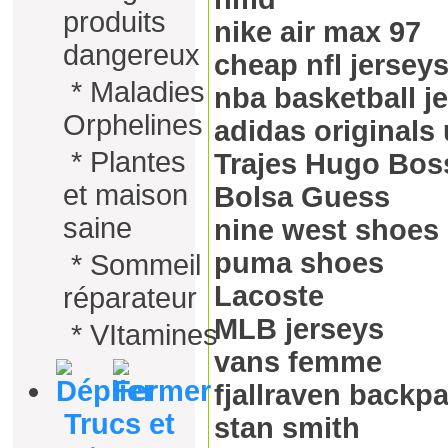
produits
nike air max 97
dangereux
cheap nfl jersey
*
Maladies
nba basketball j
Orphelines
adidas originals 
*
Plantes
Trajes Hugo Bos
et maison
Bolsa Guess
saine
nine west shoes
puma shoes
*
Sommeil
Lacoste
réparateur
MLB jerseys
*
VItamines
vans femme
fjallraven backp
Trucs et
stan smith