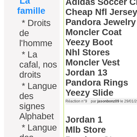
La
Adidas Soccer C
famille
Cheap Nfl Jersey
Pandora Jewelry
*
Droits
Moncler Coat
de
Yeezy Boot
l'homme
Nhl Stores
*
La
Moncler Vest
cafal, nos
Jordan 13
droits
Pandora Rings
*
Langue
Yeezy Slide
des
Réaction n°9
par
jasonbonz09
le 29/01/
signes
Alphabet
Jordan 1
*
Langue
Mlb Store