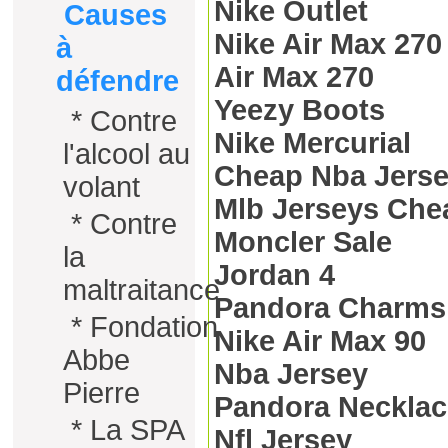
Nike Outlet
Causes
Nike Air Max 270
à
Air Max 270
défendre
Yeezy Boots
*
Contre
Nike Mercurial
l'alcool au
Cheap Nba Jers
volant
Mlb Jerseys Che
*
Contre
Moncler Sale
la
Jordan 4
maltraitance
Pandora Charms
*
Fondation
Nike Air Max 90
Abbe
Nba Jersey
Pierre
Pandora Necklac
*
La SPA
Nfl Jersey