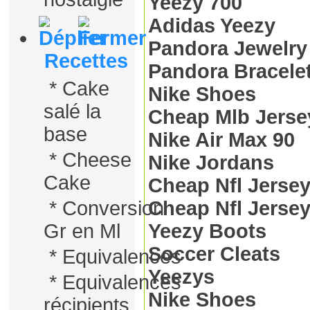
Yeezy 700
Adidas Yeezy
Pandora Jewelr
Recettes
Pandora Bracelet
*
Cake
Nike Shoes
salé la
Cheap Mlb Jerse
base
Nike Air Max 90
*
Cheese
Nike Jordans
Cake
Cheap Nfl Jerse
*
Conversion
Cheap Nfl Jersey
Gr en Ml
Yeezy Boots
Soccer Cleats
*
Equivalences
Yeezys
*
Equivalences
Nike Shoes
récipients