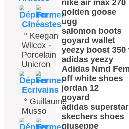
nike air max 270
golden goose
ugg
Cinéastes
salomon boots
°
Keegan
goyard wallet
Wilcox -
yeezy boost 350 
Porcelain
adidas yeezy
Unicron
Adidas Nmd Fe
off white shoes
jordan 12
Ecrivains
goyard
°
Guillaume
adidas superstar
Musso
skechers shoes
giuseppe