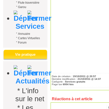
°
Flute traversière
°
Garou
Services
°
Annuaire
°
Cartes Virtuelles
°
Forum
Vie pratique
Date de création :
19/10/2011 @ 20:57
Actualités
Dernière modification :
21/10/2011 @ 14:37
Catégorie :
Services gratuits
Page lue
6004 fois
*
L'info
sur le net
Réactions à cet article
*
Les