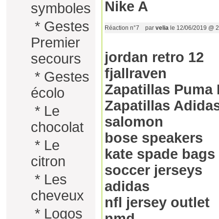
Nike A
symboles
*
Gestes
Réaction n°7
par
velia
le 12/06/2019 @ 2
Premier
jordan retro 12
secours
fjallraven
*
Gestes
Zapatillas Puma
écolo
Zapatillas Adida
*
Le
salomon
chocolat
bose speakers
*
Le
kate spade bags
citron
soccer jerseys
*
Les
adidas
cheveux
nfl jersey outlet
*
Logos
nmd