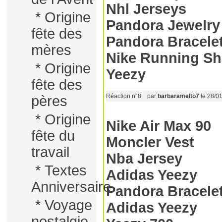
Nhl Jerseys
*
Origine
Pandora Jewelry
fête des
Pandora Bracele
mères
Nike Running S
*
Origine
Yeezy
fête des
Réaction n°8
par
barbaramelto7
le 28/0
pères
*
Origine
Nike Air Max 90
fête du
Moncler Vest
travail
Nba Jersey
*
Textes
Adidas Yeezy
Anniversaire
Pandora Bracele
*
Voyage
Adidas Yeezy
nostalgie