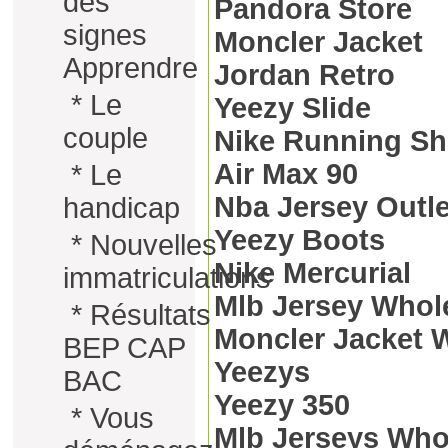
des
Pandora Store
signes
Moncler Jacket
Apprendre
Jordan Retro
*
Le
Yeezy Slide
couple
Nike Running S
Air Max 90
*
Le
Nba Jersey Outle
handicap
Yeezy Boots
*
Nouvelles
Nike Mercurial
immatriculations
Mlb Jersey Whol
*
Résultats
Moncler Jacket
BEP CAP
Yeezys
BAC
Yeezy 350
*
Vous
Mlb Jerseys Who