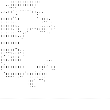
      ::;:::::::::::::: 

   ,..;::::::::::::::" 

   ::""""::;:::::::" 

,.;.;::' ;"""""""":.;.... 

:::::::,."           ''::;. 

:::::::'".:          ''.;::;. 

::::::;.:              ::""'";; 

:::::::::;.            ......;:. 

:::::::. ::    ;;:""":;.:;.  ::' 

::::::::::'" ;:"'      """::: 

::::::::::..:: 

::::::::::::" 

::::::::::: 

::::::::::: 

::::::::"":... 

:::'"":,;.;":: 

::""'.;:::; '' 

:":;.;::::::              ,... 

":;::'::::::;         ,  ;::::.. 

;:::;;;:;::::;       ;:::::""::: 

":::::::::::::;.....;:.;':   '"' 

 '":::::::::::":::::::::;;: 

   '"""":::""   ,:::::::::: 

                :::"  ""';' 

               '::: 

                '"""' 
