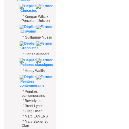
Cinéastes
°
Keegan Wilcox -
Porcelain Unicron
Ecrivains
°
Guillaume Musso
Graphistes
°
Chris Saunders
Peintres classiques
°
Henry Wallis
Peintres
contemporains
°
Peintres
contemporains
°
Beverly Lu
°
Brent Lynch
°
Greg Olsen
°
Marc LAMERS
°
Mary Baxter St
Clair