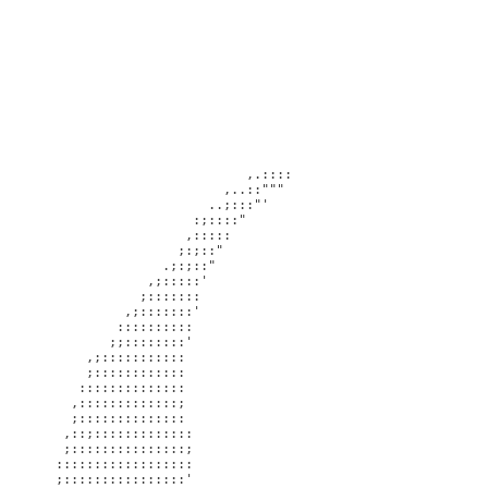
                                ,.:::: 

                             ,..::""" 

                           ..;:::"' 

                         :;::::" 

                        ,::::: 

                       ;:;::" 

                     .;:;::" 

                   ,;:::::' 

                  ;::::::: 

                ,;:::::::' 

               :::::::::: 

              ;;::::::::' 

           ,;::::::::::: 

           ;:::::::::::: 

          :::::::::::::: 

         ,:::::::::::::; 

         ;:::::::::::::: 

        ,::;::::::::::::: 

        ;:::::::::::::::; 

       :::::::::::::::::: 

       ;::::::::::::::::' 
