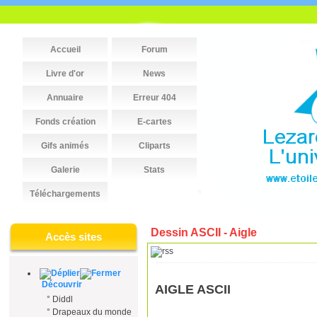
Accueil
Forum
Livre d'or
News
Annuaire
Erreur 404
Fonds création
E-cartes
Gifs animés
Cliparts
Galerie
Stats
Téléchargements
Dessin ASCII - Aigle
Accès sites
Découvrir
AIGLE ASCII
°
Diddl
°
Drapeaux du monde