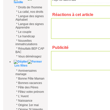
famille
*
Droits de l'homme
*
La cafal, nos droits
Réactions à cet article
*
Langue des signes
Alphabet
*
Langue des signes
Apprendre
*
Le couple
*
Le handicap
*
Nouvelles
immatriculations
Publicité
*
Résultats BEP CAP
BAC
*
Vous déménagez
Les fêtes
*
Anniversaires
mariage
*
Bonne Fête Maman
*
Bonnes vacances
*
Fête des Pères
*
Fêtez votre prénom
*
L' Avent
*
Naissance
*
Origine 1er mai
*
Origine St Valentin