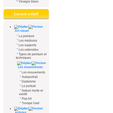
*
Vinaigre blanc
Lezard créatif
Art visuel
°
La peinture
°
Les médiums
°
Les supports
°
Les ustensiles
°
Types de peinture et
techniques
Les mouvements
°
Les mouvements
°
Autoportrait
°
Dadaïsme
°
Le portrait
°
Nature morte et
vanité
°
Pop Art
°
Trompe l'oeil
Artistes