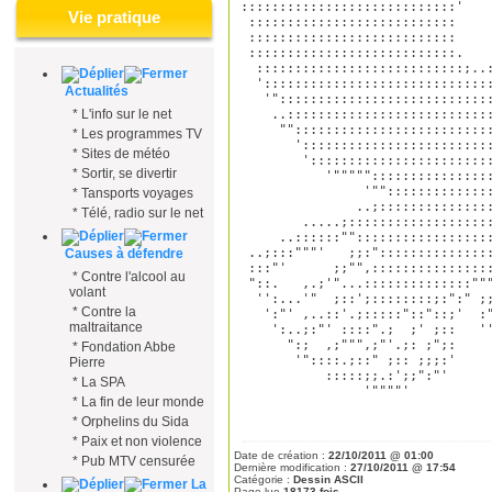
::::::::::::::::::::::::::::'    
Vie pratique
 :::::::::::::::::::::::::::     
 :::::::::::::::::::::::::::     
 :::::::::::::::::::::::::::.    
  :::::::::::::::::::::::::::;..:
  '::::::::::::::::::::::::::::::
Actualités
   '"::::::::::::::::::::::::::::
    ..:::::::::::::::::::::::::::
*
L'info sur le net
     ""::::::::::::::::::::::::::
*
Les programmes TV
       ':::::::::::::::::::::::::
*
Sites de météo
        '::::::::::::::::::::::::
*
Sortir, se divertir
           '"""""::::::::::::::::
                '""::::::::::::::
*
Tansports voyages
               ..;:::::::::::::::
*
Télé, radio sur le net
        .....;:::::::::::::::::::
     ..::::::""::::::::::::::::::
 ..;:::"""'   ;;:":::::::::::::::
Causes à défendre
 :::"'      ;;"",::::::::::::::::
*
Contre l'alcool au
 "::.   ,.;'"...::::::::::::::"""
volant
  '':...'"  ;::';::::::::;:":" ;;
*
Contre la
   ':"' ,..::'.;:::::"::"::;'  :"
maltraitance
    ':..;:"' ::::".;  ;' ;::   ''
      ":;  ,;""",;"'.;: ;";:     
*
Fondation Abbe
       '"::::.;::" ;:: ;;;:'     
Pierre
           :::::;;.:';;":"'      
*
La SPA
                '""""'           
*
La fin de leur monde
*
Orphelins du Sida
*
Paix et non violence
Date de création :
22/10/2011 @ 01:00
*
Pub MTV censurée
Dernière modification :
27/10/2011 @ 17:54
Catégorie :
Dessin ASCII
La
Page lue
18173 fois