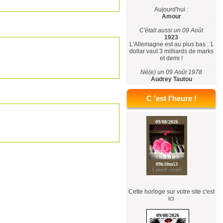
Aujourd'hui :
Amour
C'était aussi un 09 Août
1923
L'Allemagne est au plus bas : 1
dollar vaut 3 milliards de marks
et demi !
Né(e) un 09 Août 1978
Audrey Tautou
C 'est l'heure !
Cette horloge sur votre site c'est
ici