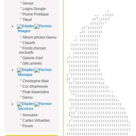
°
Genas
°
Logos Google
                   , 

°
Plume Poétique
             ..  .:::; 

            ;:",::::' 

°
Titeuf
           ;::;:::' 

       ,;';:;;::: 

Images
      ,:: ::::::: 

    , ;::;:::::: 

°
Album photos Garou
   .: ::::::::: 

°
Cliparts
  ::::::::::::: 

°
Fonds d'ecran
  :::::::::::::                  
exclusifs
 . ::::::::::::                  
,:.::::::::::::                  
°
Galerie d'art
::::::::::::::;                  
°
Gifs animés
 ::::::::::::::                  
 ::::::::::::::;                 
,':::::::::::::::                
Musique
;;':::::::::::::;.               
°
Christophe Maé
':;':::::::::::::;               
°
Cor d'harmonie
 ::;;:::::::::::::;;             
 '::::::::::::::::::..           
°
Flute traversière
  '":::::::::::::::::;.          
°
Garou
 :::;:::::::::::::::::::.        
  :::;::::::::::::::::::::       
 ::'::::::::::::::::::::::;.     
Services
 ;:;'::::::::::::::::::::::;     
°
Annuaire
 "::;;::::::::::::::::::::::;    
°
Cartes Virtuelles
 ;'::::::::::::::::::::::::::.   
::;;::::::::::::::::::::::::::   
°
Forum
 :::::::::::::::::::::::::::::   
:::::::::::::::::::::::::::::    