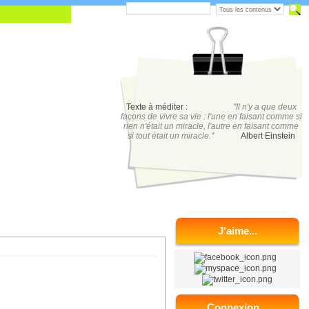
Texte à méditer :
"Il n'y a que deux
façons de vivre sa vie : l'une en faisant comme si
rien n'était un miracle, l'autre en faisant comme
si tout était un miracle."
Albert Einstein
J'aime...
Connexion...