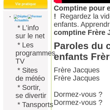
Vie pratique
Comptine pour e
!
Regardez la vid
Actualités
enfants. Apprend
*
L'info
comptine Frère 
sur le net
Paroles du 
*
Les
programmes
enfants Frè
TV
Frère Jacques
*
Sites
Frère Jacques
de météo
*
Sortir,
Dormez-vous ?
se divertir
Dormez-vous ?
*
Tansports