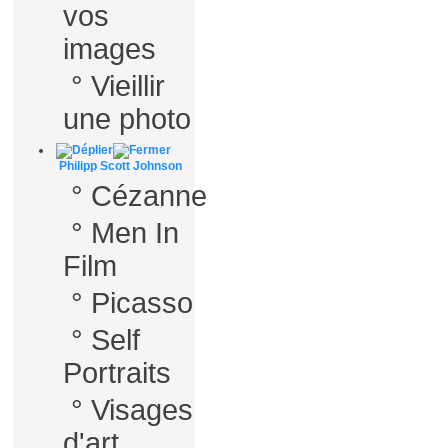
vos
images
°
Vieillir
une photo
Philipp Scott Johnson
°
Cézanne
°
Men In
Film
°
Picasso
°
Self
Portraits
°
Visages
d'art