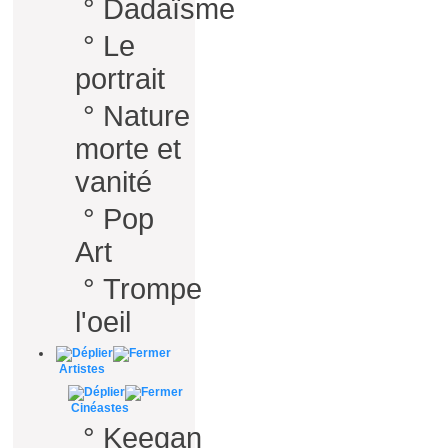
°
Dadaïsme
°
Le
portrait
°
Nature
morte et
vanité
°
Pop
Art
°
Trompe
l'oeil
Artistes
Cinéastes
°
Keegan