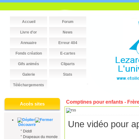
Accueil
Forum
Livre d'or
News
Annuaire
Erreur 404
Fonds création
E-cartes
Gifs animés
Cliparts
Galerie
Stats
Téléchargements
Comptines pour enfants - Frèr
Accès sites
Une vidéo pour ap
Découvrir
°
Diddl
°
Drapeaux du monde