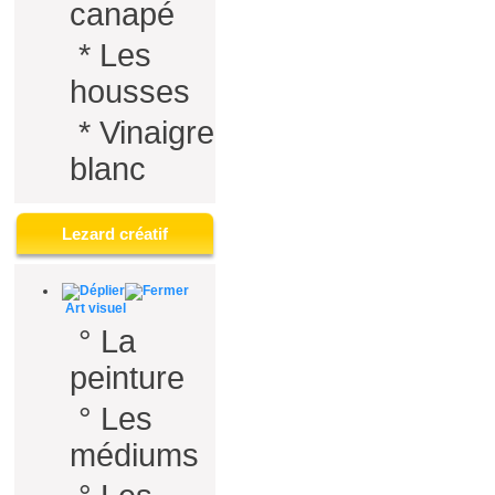
canapé
*
Les
housses
*
Vinaigre
blanc
Lezard créatif
Art visuel
°
La
peinture
°
Les
médiums