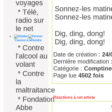
voyages
Sonnez-les matin
*
Télé,
Sonnez-les matin
radio sur
le net
Dig, ding, dong!
Dig, ding, dong!
Causes à défendre
*
Contre
Date de création :
24/
l'alcool au
Dernière modification 
volant
Catégorie :
Comptine
*
Contre
Page lue
4502 fois
la
maltraitance
*
Fondation
Réactions à cet article
Abbe