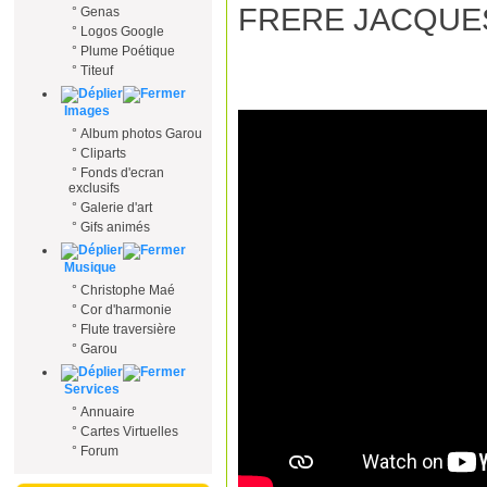
FRERE JACQUE
°
Genas
°
Logos Google
°
Plume Poétique
°
Titeuf
Images
°
Album photos Garou
°
Cliparts
°
Fonds d'ecran
exclusifs
°
Galerie d'art
°
Gifs animés
Musique
°
Christophe Maé
°
Cor d'harmonie
°
Flute traversière
°
Garou
Services
°
Annuaire
°
Cartes Virtuelles
°
Forum