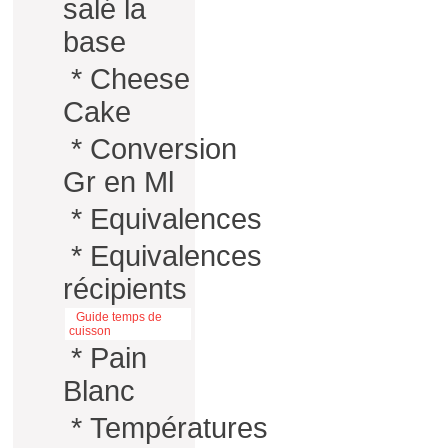
salé la
base
*
Cheese
Cake
*
Conversion
Gr en Ml
*
Equivalences
*
Equivalences
récipients
Guide temps de
cuisson
*
Pain
Blanc
*
Températures