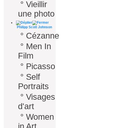
°
Vieillir
une photo
Philipp Scott Johnson
°
Cézanne
°
Men In
Film
°
Picasso
°
Self
Portraits
°
Visages
d'art
°
Women
in Art