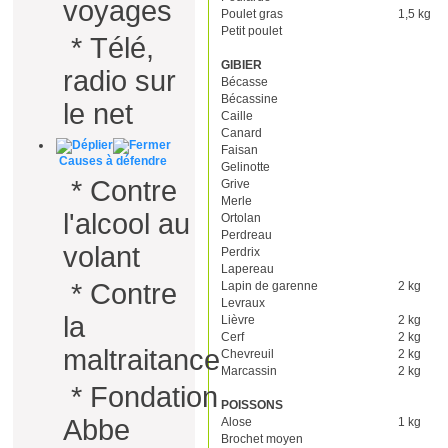
voyages
Poulet gras
1,5 kg
Petit poulet
*
Télé,
GIBIER
radio sur
Bécasse
Bécassine
le net
Caille
Canard
Faisan
Causes à défendre
Gelinotte
*
Contre
Grive
Merle
l'alcool au
Ortolan
Perdreau
volant
Perdrix
Lapereau
*
Contre
Lapin de garenne
2 kg
Levraux
la
Lièvre
2 kg
Cerf
2 kg
maltraitance
Chevreuil
2 kg
Marcassin
2 kg
*
Fondation
POISSONS
Abbe
Alose
1 kg
Brochet moyen