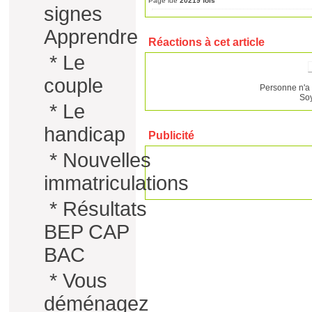
Page lue
20219 fois
signes
Apprendre
Réactions à cet article
*
Le
couple
Personne n'a 
Soy
*
Le
handicap
Publicité
*
Nouvelles
immatriculations
*
Résultats
BEP CAP
BAC
*
Vous
déménagez