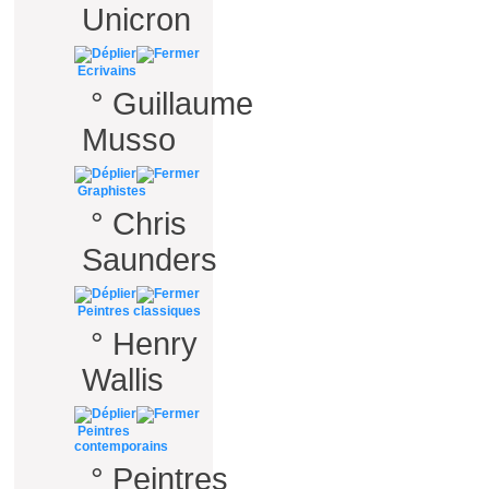
Unicron
Ecrivains
°
Guillaume
Musso
Graphistes
°
Chris
Saunders
Peintres classiques
°
Henry
Wallis
Peintres
contemporains
°
Peintres