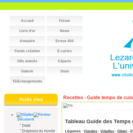
Accueil
Forum
Livre d'or
News
Annuaire
Erreur 404
Fonds création
E-cartes
Gifs animés
Cliparts
Galerie
Stats
Téléchargements
Recettes - Guide temps de cui
Accès sites
Découvrir
Tableau Guide des Temps 
°
Diddl
°
Drapeaux du monde
Légumes
-
Viandes
-
Volailles
-
Gibier
-
P