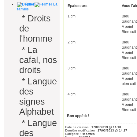
La
Epaisseurs
Vous l'a
famille
*
Droits
1 cm
Bleu
Saignant
de
A point
Bien cuit
l'homme
2 cm
Bleu
*
La
Saignant
A point
cafal, nos
Bien cuit
droits
3 cm
Bleu
Saignant
A point
*
Langue
bien cuit
des
4 cm
Bleu
signes
Saignant
A point
Alphabet
Bien cuit
Bon appétit !
*
Langue
Date de création :
17/03/2013 @ 14:10
des
Dernière modification :
17/03/2013 @ 14:17
Catégorie :
Recettes