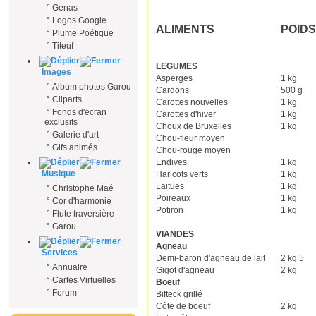
°
Genas
°
Logos Google
ALIMENTS
POIDS
°
Plume Poétique
°
Titeuf
LEGUMES
Images
Asperges
1 kg
°
Album photos Garou
Cardons
500 g
°
Cliparts
Carottes nouvelles
1 kg
°
Fonds d'ecran
Carottes d'hiver
1 kg
exclusifs
Choux de Bruxelles
1 kg
°
Galerie d'art
Chou-fleur moyen
°
Gifs animés
Chou-rouge moyen
Endives
1 kg
Musique
Haricots verts
1 kg
Laitues
1 kg
°
Christophe Maé
Poireaux
1 kg
°
Cor d'harmonie
Potiron
1 kg
°
Flute traversière
°
Garou
VIANDES
Agneau
Services
Demi-baron d'agneau de lait
2 kg 5
°
Annuaire
Gigot d'agneau
2 kg
°
Cartes Virtuelles
Boeuf
°
Forum
Bifteck grillé
Côte de boeuf
2 kg