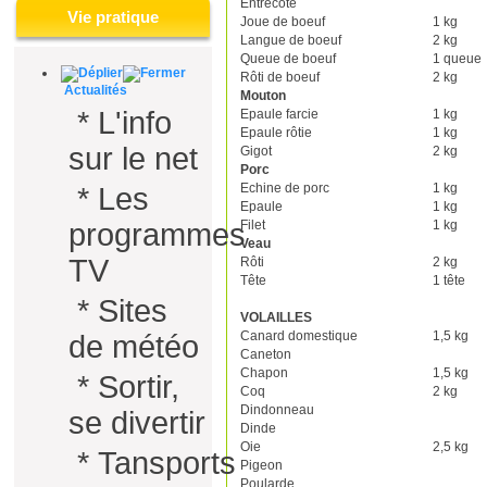
Entrecôte
Vie pratique
Joue de boeuf
1 kg
Langue de boeuf
2 kg
Queue de boeuf
1 queue
Rôti de boeuf
2 kg
Actualités
Mouton
*
L'info
Epaule farcie
1 kg
Epaule rôtie
1 kg
sur le net
Gigot
2 kg
Porc
Echine de porc
1 kg
*
Les
Epaule
1 kg
Filet
1 kg
programmes
Veau
TV
Rôti
2 kg
Tête
1 tête
*
Sites
VOLAILLES
Canard domestique
1,5 kg
de météo
Caneton
Chapon
1,5 kg
*
Sortir,
Coq
2 kg
Dindonneau
se divertir
Dinde
Oie
2,5 kg
*
Tansports
Pigeon
Poularde