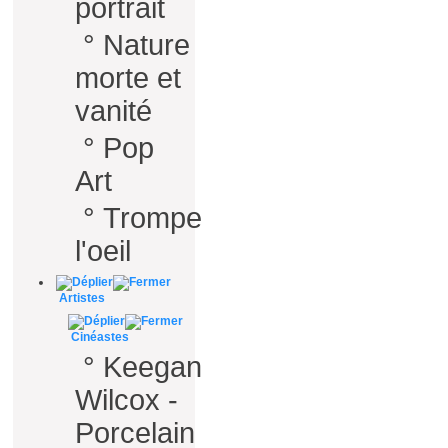
portrait
°
Nature
morte et
vanité
°
Pop
Art
°
Trompe
l'oeil
Artistes
Cinéastes
°
Keegan
Wilcox -
Porcelain