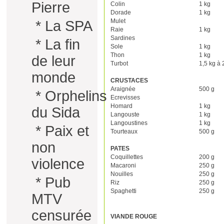
Pierre
Colin
1 kg
Dorade
1 kg
Mulet
*
La SPA
Raie
1 kg
Sardines
*
La fin
Sole
1 kg
Thon
1 kg
de leur
Turbot
1,5 kg à 
monde
CRUSTACES
Araignée
500 g
*
Orphelins
Ecrevisses
Homard
1 kg
du Sida
Langouste
1 kg
Langoustines
1 kg
*
Paix et
Tourteaux
500 g
non
PATES
Coquillettes
200 g
violence
Macaroni
250 g
Nouilles
250 g
*
Pub
Riz
250 g
Spaghetti
250 g
MTV
censurée
VIANDE ROUGE