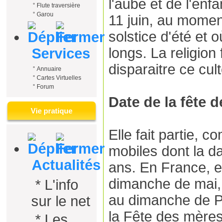
l'aube et de l'enfa
°
Flute traversière
°
Garou
11 juin, au momen
solstice d'été et o
longs. La religion
Services
disparaitre ce cul
°
Annuaire
°
Cartes Virtuelles
°
Forum
Date de la fête 
Vie pratique
Elle fait partie,
mobiles dont la d
Actualités
ans. En France, el
dimanche de mai, 
*
L'info
au dimanche de P
sur le net
la Fête des mères
*
Les