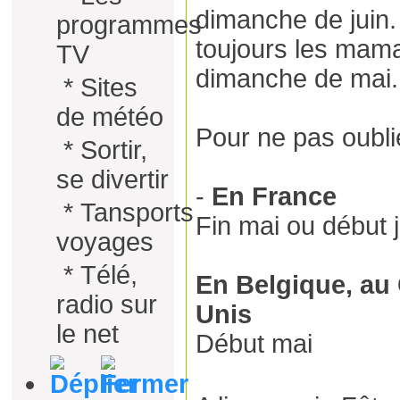
dimanche de juin.
programmes
toujours les mam
TV
dimanche de mai.
*
Sites
de météo
Pour ne pas oubli
*
Sortir,
se divertir
-
En France
*
Tansports
Fin mai ou début j
voyages
*
Télé,
En Belgique, au 
radio sur
Unis
le net
Début mai