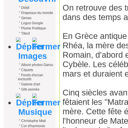
On retrouve des t
°
Diddl
°
Drapeaux du monde
dans des temps a
°
Genas
°
Logos Google
°
Plume Poétique
En Grèce antique 
°
Titeuf
Rhéa, la mère des
Romain, d'abord e
Images
Cybèle. Les céléb
°
Album photos Garou
°
Cliparts
mars et duraient e
°
Fonds d'ecran
exclusifs
°
Galerie d'art
°
Gifs animés
Cinq siècles avan
fêtaient les "Matra
mère. Cette fête é
Musique
l'honneur de Mate
°
Christophe Maé
°
Cor d'harmonie