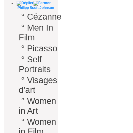
Philipp Scott Johnson
°
Cézanne
°
Men In
Film
°
Picasso
°
Self
Portraits
°
Visages
d'art
°
Women
in Art
°
Women
in Film