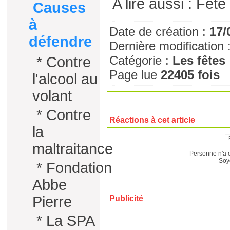
A lire aussi :
Fête
Causes
à
Date de création :
17/
défendre
Dernière modification 
Catégorie :
Les fêtes
*
Contre
Page lue
22405 fois
l'alcool au
volant
*
Contre
Réactions à cet article
la
maltraitance
Personne n'a 
Soy
*
Fondation
Abbe
Pierre
Publicité
*
La SPA