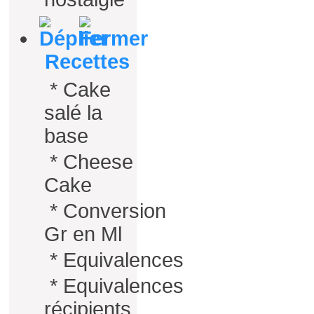
Recettes
*
Cake
salé la
base
*
Cheese
Cake
*
Conversion
Gr en Ml
*
Equivalences
*
Equivalences
récipients