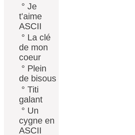
°
Je
t'aime
ASCII
°
La clé
de mon
coeur
°
Plein
de bisous
°
Titi
galant
°
Un
cygne en
ASCII