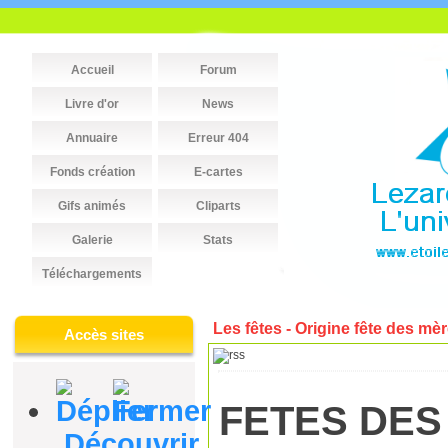
Accueil
Forum
Livre d'or
News
Annuaire
Erreur 404
Fonds création
E-cartes
Gifs animés
Cliparts
Galerie
Stats
Téléchargements
Les fêtes - Origine fête des mè
Accès sites
FETES DES
Découvrir