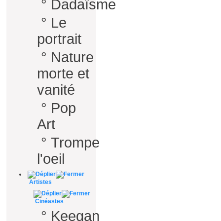
°
Dadaïsme
°
Le
portrait
°
Nature
morte et
vanité
°
Pop
Art
°
Trompe
l'oeil
Artistes
Cinéastes
°
Keegan