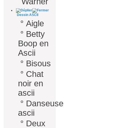
Warner
Dessin ASCII
°
Aigle
°
Betty
Boop en
Ascii
°
Bisous
°
Chat
noir en
ascii
°
Danseuse
ascii
°
Deux