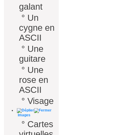
galant
°
Un
cygne en
ASCII
°
Une
guitare
°
Une
rose en
ASCII
°
Visage
Images
°
Cartes
virtuelles