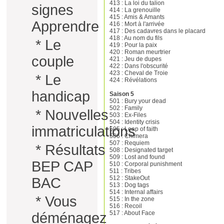
413 : La loi du talion
signes
414 : La grenouille
415 : Amis & Amants
Apprendre
416 : Mort à l'arrivée
417 : Des cadavres dans le placard
418 : Au nom du fils
*
Le
419 : Pour la paix
420 : Roman meurtrier
couple
421 : Jeu de dupes
422 : Dans l'obscurité
423 : Cheval de Troie
*
Le
424 : Révélations
handicap
Saison 5
501 : Bury your dead
502 : Family
*
Nouvelles
503 : Ex-Files
504 : Identity crisis
immatriculations
505 : Leap of faith
506 : Chimera
507 : Requiem
*
Résultats
508 : Designated target
509 : Lost and found
BEP CAP
510 : Corporal punishment
511 : Tribes
512 : StakeOut
BAC
513 : Dog tags
514 : Internal affairs
*
Vous
515 : In the zone
516 : Recoil
517 : About Face
déménagez