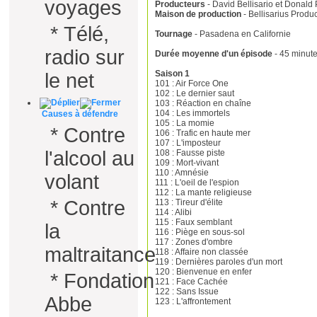
voyages
Producteurs
- David Bellisario et Donald P
Maison de production
- Bellisarius Produ
*
Télé,
Tournage
- Pasadena en Californie
radio sur
Durée moyenne d'un épisode
- 45 minut
Saison 1
le net
101 : Air Force One
102 : Le dernier saut
103 : Réaction en chaîne
104 : Les immortels
Causes à défendre
105 : La momie
*
Contre
106 : Trafic en haute mer
107 : L'imposteur
l'alcool au
108 : Fausse piste
109 : Mort-vivant
110 : Amnésie
volant
111 : L'oeil de l'espion
112 : La mante religieuse
*
Contre
113 : Tireur d'élite
114 : Alibi
115 : Faux semblant
la
116 : Piège en sous-sol
117 : Zones d'ombre
maltraitance
118 : Affaire non classée
119 : Dernières paroles d'un mort
120 : Bienvenue en enfer
*
Fondation
121 : Face Cachée
122 : Sans Issue
Abbe
123 : L'affrontement