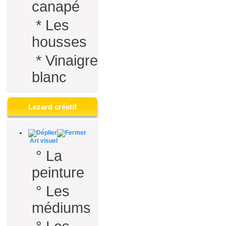
canapé
*
Les
housses
*
Vinaigre
blanc
Lezard créatif
Art visuel
°
La
peinture
°
Les
médiums