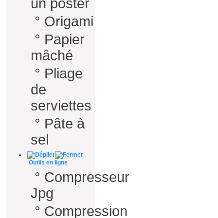
un poster
°
Origami
°
Papier
mâché
°
Pliage
de
serviettes
°
Pâte à
sel
Outils en ligne
°
Compresseur
Jpg
°
Compression