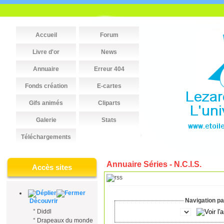
Accueil
Forum
Livre d'or
News
Annuaire
Erreur 404
Fonds création
E-cartes
Gifs animés
Cliparts
Galerie
Stats
Téléchargements
Annuaire Séries - N.C.I.S.
Accès sites
Navigation par
Découvrir
°
Diddl
°
Drapeaux du monde