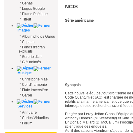
°
Genas
NCIS
°
Logos Google
°
Plume Poétique
°
Titeuf
Série américaine
Images
°
Album photos Garou
°
Cliparts
°
Fonds d'ecran
exclusifs
°
Galerie d'art
°
Gifs animés
Musique
°
Christophe Maé
°
Cor d'harmonie
Synopsis
°
Flute traversière
Cette nouvelle équipe, tout droit sortie d
°
Garou
Code Quantum et JAG), est chargée de me
relatifs à la marine américaine, quelque soit
interrogatoires et recherches scientifiques
Services
°
Annuaire
Dirigée par Leroy Jethro Gibbs, l’équipe
°
Cartes Virtuelles
Anthony Dinozzo (M. Weatherly) et Kate Tod
Dr Donald Mallard (D. McCallum) s'oocupe 
°
Forum
scientifique des enquêtes.
Au fil des saisons viendront s'ajouter 