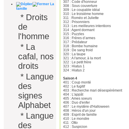
307 : Code d'honneur
La
308 : Sous couverture
famille
309 : Le coupable idéal
310 : Le troisième homme
*
Droits
311 : Roméo et Juliette
312 : Prisonniers
de
313 : Les meilleures intentions
314 : Agent dormant
l'homme
315 : Puzzles
316 : Frères d’armes
317 : Prédateur
*
La
318 : Bombe humaine
319 : De sang froid
cafal, nos
320 : La taupe
321 : A l'amour, à la mort
322 : Le petit frère
droits
323 : Hiatus 1
324 : Hiatus 2
*
Langue
Saison 4
401 : Coup monté
des
402 : Le fugitif
403 : Recherche mari désespérément
signes
404 : L'appât
405 : Ames soeurs
406 : Duo d'enfer
Alphabet
407 : Le mystère d'Halloween
408 : Héros d'un jour
*
Langue
409 : Esprit de famille
410 : Le monstre
411 : Otto
des
412 : Suspicion