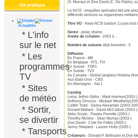
(S. Murray) et Ziva David (C. De Pablo), ou
Vie pratique
Le
NCIS : enquêtes spéciales
fait une pla
différents services ou organismes militair
Titre VO
- Navy NCIS (saison 1) puis tout
Actualités
Genre
- polar, drame
*
L'info
Année de création
- 2003 à ...
sur le net
Nombre de saisons
déjà tournées : 5
Diffusion
*
Les
En France
- M6
En Belgique
- RTL-TVI
programmes
En Suisse
- TSR1
En Suède
- TV3
TV
Au Canada
- Global (anglais) Historia (fra
Aux Etats-Unis
- CBS
En Allemagne
- Sat 1
*
Sites
Casting
de météo
Leroy Jethro Gibbs - Mark Harmon(2003-)
Anthony Dinozzo - Mickael Weatherly(200
Caitlin Todd - Sasha Alexander (2003-200
*
Sortir,
Donald Mallard - David McCallum (2003-)
Abby Sciuto - Pauley Perrette (2003-)
se divertir
Timothy McGee - Sean Murray (2003-)
Ziva David - Cote De Pablo (2005-)
Jenny Shepard - Lauren Holly (2005-)
*
Tansports
Créateurs
- Donald P. Bellisario et Don Mc