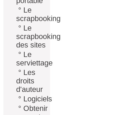
portable
°
Le
scrapbooking
°
Le
scrapbooking
des sites
°
Le
serviettage
°
Les
droits
d'auteur
°
Logiciels
°
Obtenir