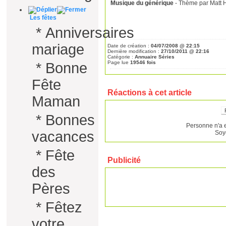
Musique du générique
- Thème par Matt H
Les fêtes
*
Anniversaires
mariage
Date de création :
04/07/2008 @ 22:15
Dernière modification :
27/10/2011 @ 22:16
Catégorie :
Annuaire Séries
Page lue
19546 fois
*
Bonne
Fête
Réactions à cet article
Maman
*
Bonnes
Personne n'a 
vacances
Soy
*
Fête
Publicité
des
Pères
*
Fêtez
votre