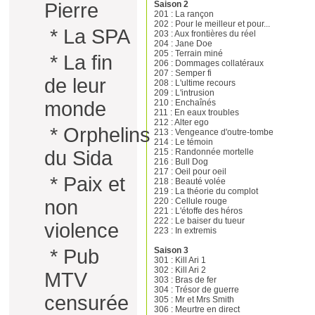
Saison 2
Pierre
201 : La rançon
202 : Pour le meilleur et pour...
*
La SPA
203 : Aux frontières du réel
204 : Jane Doe
205 : Terrain miné
*
La fin
206 : Dommages collatéraux
207 : Semper fi
de leur
208 : L'ultime recours
209 : L'intrusion
210 : Enchaînés
monde
211 : En eaux troubles
212 : Alter ego
*
Orphelins
213 : Vengeance d'outre-tombe
214 : Le témoin
215 : Randonnée mortelle
du Sida
216 : Bull Dog
217 : Oeil pour oeil
*
Paix et
218 : Beauté volée
219 : La théorie du complot
220 : Cellule rouge
non
221 : L'étoffe des héros
222 : Le baiser du tueur
violence
223 : In extremis
Saison 3
*
Pub
301 : Kill Ari 1
302 : Kill Ari 2
MTV
303 : Bras de fer
304 : Trésor de guerre
censurée
305 : Mr et Mrs Smith
306 : Meurtre en direct