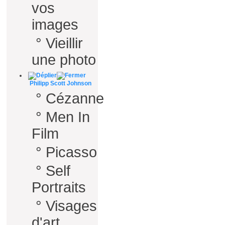
vos
images
°
Vieillir
une photo
Philipp Scott Johnson
°
Cézanne
°
Men In
Film
°
Picasso
°
Self
Portraits
°
Visages
d'art