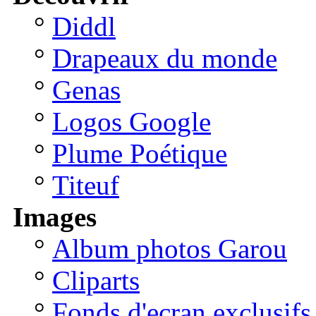
°
Diddl
°
Drapeaux du monde
°
Genas
°
Logos Google
°
Plume Poétique
°
Titeuf
Images
°
Album photos Garou
°
Cliparts
°
Fonds d'ecran exclusifs