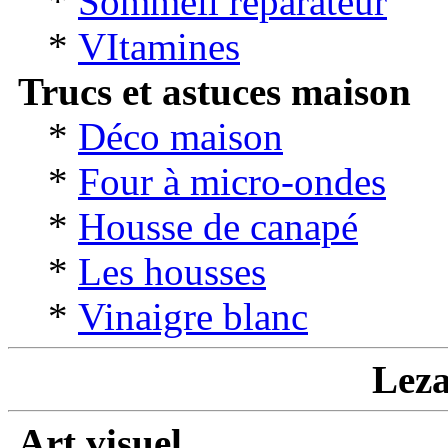
*
Sommeil réparateur
*
VItamines
Trucs et astuces maison
*
Déco maison
*
Four à micro-ondes
*
Housse de canapé
*
Les housses
*
Vinaigre blanc
Leza
Art visuel