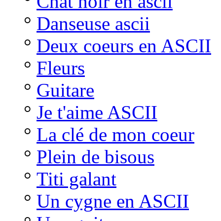
°
Chat noir en ascii
°
Danseuse ascii
°
Deux coeurs en ASCII
°
Fleurs
°
Guitare
°
Je t'aime ASCII
°
La clé de mon coeur
°
Plein de bisous
°
Titi galant
°
Un cygne en ASCII