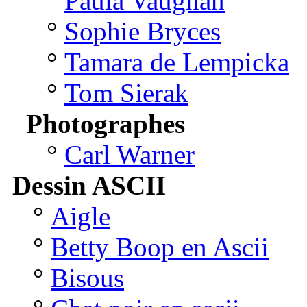
°
Paula Vaughan
°
Sophie Bryces
°
Tamara de Lempicka
°
Tom Sierak
Photographes
°
Carl Warner
Dessin ASCII
°
Aigle
°
Betty Boop en Ascii
°
Bisous